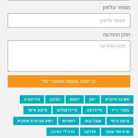
מספר טלפון
תוכן ההודעה
כן יפעת, אשמח שתחזרי אלי
חשיבה חיובית
יומן
יזמות
כתיבה
מדיטציה
מוצרי נייר
מיינדסט
מיינדפולנס
מיתוג אישי
עיצוב גרפי
ענבל גבור
רוחניות
רשת חברתית עסקית
שיח נשי עסקי
תודעה
תרגילי כתיבה