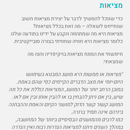
מציאות
כדי שנוכל להמשיך לדבר על יצירת מציאות חשוב
שנתייחס לשאלה – מה זאת בכלל מציאות?
מציאות היא מה שמתהווה ונקבע על ידינו בתודעה שלנו.
כלומר מציאות היא חוויה שחוויתי בצורה סובייקטיבית.
חיפשתי את המונח מציאות בויקיפדיה והנה מה
שמצאתי:
"מציאות או ממשות היא מושג המבטא בשימושו
היום-יומי את מצב הדברים הקיימים כפי שהם באמת.
במובן הרחב יותר של המושג, המציאות כוללת את כל מה
שיש, בין אם ניתן להבחין בו או להבין אותו ובין אם לאו.
המושג קשור קשר הדוק למושגי הקיום והאמת וההבחנה
ביניהם אינה תמיד ברורה.
כמו לרבים מהמושגים הבסיסיים ביותר של המחשבה,
במהלך השנים ניתנו למציאות הגדרות רבות ואין הגדרה