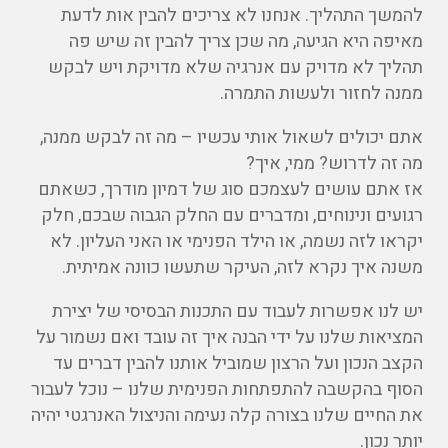
להמשך התהליך. אנחנו לא צריכים להבין אות לדעת
מאיפה היא הגיעה, מה שכן צריך להבין זה שיש פה
תהליך לא מדויק עם אנרגיה שלא מדויקת ויש לבקש
ממנה לחזור ולעשות התמרה.
אתם יכולים לשאול אותי עכשיו – מה זה לבקש ממנה,
מה זה לדרוש? ממי, איך?
אז אתם עושים לעצמכם סוג של דמיון מודרך, כשאתם
רגועים ונינוחים, ומדברים עם החלק הגבוה שבכם, חלק
יקראו לזה נשמה, או הילד הפנימי או האני העליון. לא
משנה איך נקרא לזה, העיקר שתעשו כוונה אמיתית.
יש לנו אפשרות לעבוד עם התכנות הבסיסי של יצירת
המציאות שלנו על ידי הבנה איך זה עובד ואם נשמור על
הקצב הנכון ועל הרצון שמוביל אותנו להבין דברים עד
הסוף בהקשבה להתפתחות הפנימית שלנו – נוכל לעבור
את החיים שלנו בצורה קלה נעימה והניצול האנרגטי יהיה
יותר נכון.