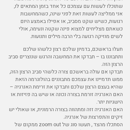
שתוכלו לעשות עם עצמכם כל אחד בזמן המתאים לו,
אני ממליצה לעשות זאת לפני שינה, כשהמחשבות
רגועות, כשיש שקט מסביב, או אפילו באמצע היום
כשאתם מצליחים למצוא פינה שקטה ונעימה, אולי
לשים מוזיקה רגועה בלי הרבה מילים ותנועות.
תעלו בראשכם, בדמיון שלכם רצון כלשהו שלכם
ותתבוננו בו – תבדקו את המחשבה והרגש שנוצרים סביב
הרצון הזה.
תבדקו אם עולה בראשכם צורה כלשהי סביב הרצון הזה,
ממש תדמיינו את עצמכם מתבוננים בהולוגרמה הזאת
שהיא בעצם הרצון שלכם ותבדקו את זרימת האנרגיה –
האם האנרגיה זורמת בצורה נכונה או שיש בה פזיזות או
הישגיות יתר.
האם האנרגיה זזה ומתהווה בצורה הרמונית, או שאולי יש
זיקים והתפרצות של אנרגיה.
הסתכלו מהצד , תעשו סוג של zoom out ממקום של