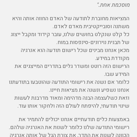
מוסכמת אחת."
המציאות מחוברת לתודעה של האדם החווה אותה והיא
משתנה וסובייקטיבית מאדם לאדם.
כל קלט שנקלט בחושים שלנו, עובר קידוד ומקבל ייצוג
של תבנית נוירונים-סינפסות במוח.
מכאן אנחנו מבינים שכל רישום תודעה הוא אנרגיה
מקודדת במידע.
הרישום הזה רוטט ומשדר גלים בתדרים המייצגים את
המידע שבו.
כלומר אם נשנה את רישומי התודעה שהוטבעו בתודעתנו
אנחנו נשפיע ונשנה את מציאות חיינו.
וזאת כשלעצמה הבנה מדהימה ומאוד מדרבנת לעשות
שינוי תודעתי, להיפתח לעולם הזה ולחקור אותו עוד.
באמצעות כלים תודעתיים אנחנו יכולים להתמיר את
רישומי התודעה שלנו כלומר לשנות את האנרגיה שלהם.
הכוונה לשנות את התדר, את צורת הגל של אותה אנרגיה