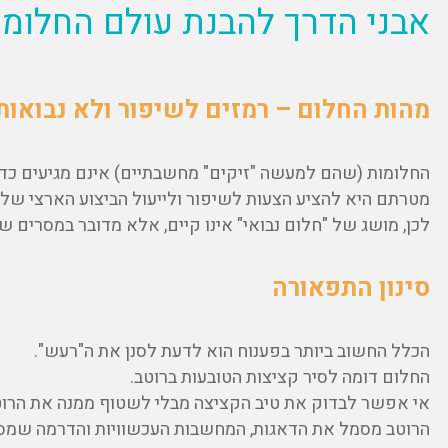
אבני הדרך להבנת עולם החלומו
מהות החלום –
רמזים לשיפור ולא נבואות
החלומות (שהם למעשה "זיקים" מחשבתיים) אינם מגיעים כד
מטרתם היא להציע הצעות לשיפור ולייעול הביצוע הארצי של
לכן, מושג של "חלום נבואי" אינו קיים, אלא מדובר במסרים
סינון התפאורה
הכלל החשוב ביותר בפענוח הוא לדעת לסנן את ה"רעש".
החלום דומה לסיר קציצות הטובעות ברוטב.
אי אפשר לבדוק את טיב הקציצה מבלי לשטוף ממנה את הרוט
הרוטב מסמל את הדאגות, המחשבות העכשוויות והדרמה שמסבי