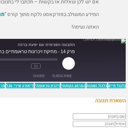
אם יש לכן שאלות או בקשות – תכתבו לי בתגובו
המידע המשולב בפודקאסט נלקח מתוך קורס "
תו
האזנה נעימה!
התבונה הפנימית עם יפעת ברכה
פרק 14 - מחיקת זיכרונות טראומתיים ברמה הקוונטית עם ליאורה שירי סגל
1x
SHARE
SUBSCRIBE
גלגול חיים
גלגול נשמות
המרחב הקוונטי
זיכרון טראומתי
ליאורה שירי סגל
מרכ
SHARE
השארת תגובה
RSS FEED
LINK
EMBED