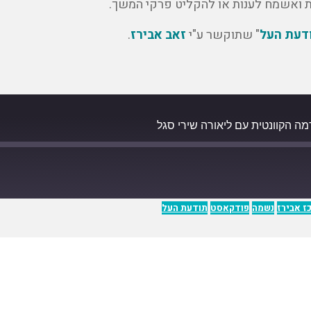
ת ואשמח לענות או להקליט פרקי המשך.
דעת העל
" שתוקשר ע"י
זאב אבירז
.
ז אבירז
נשמה
פודקאסט
תודעת העל