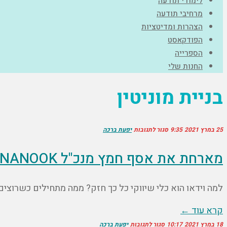
לימודי תודעה
מרחיבי תודעה
הצהרות ומדיטציות
הפודקאסט
הספרייה
החנות שלי
בניית מוניטין
25 במרץ 2021
9:35
סגור לתגובות
יפעת ברכה
מארחת את אסף חמץ מנכ"ל NANOOK שיווק בוידאו
למה וידאו הוא כלי שיווקי כל כך חזק? ממה מתחילים כשרוצים
קרא עוד ←
18 במרץ 2021
10:17
סגור לתגובות
יפעת ברכה