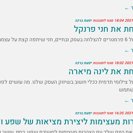
ד ←
18:04
סגור לתגובות
יפעת ברכה
ת את חני פרנקל
ו המון אנרגיה ומוטיבציה.
ד ←
18:02
סגור לתגובות
יפעת ברכה
ת את לינה מיארה
על צילומי תדמית ככלי חשוב בשיווק העסק שלנו. מה עושים לפ
שתמש
ד ←
16:35
סגור לתגובות
יפעת ברכה
ות מעצימות ליצירת מציאות של שפע ו
את היום שלך עם הצהרות מעצימות למשיכת שפע, כסף, עושר ו