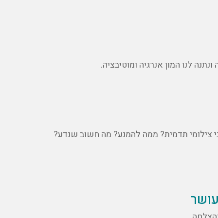
ני צילומי תדמית? ממה להמנע? מה חשוב שנדע?
עושר
הצלחה.